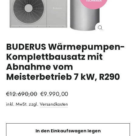
Schließen
(Esc)
BUDERUS Wärmepumpen-
Komplettbausatz mit
Abnahme vom
Meisterbetrieb 7 kW, R290
Normaler
€12.690,00
Sonderpreis
€9.990,00
Preis
inkl. MwSt. zzgl.
Versandkosten
In den Einkaufswagen legen