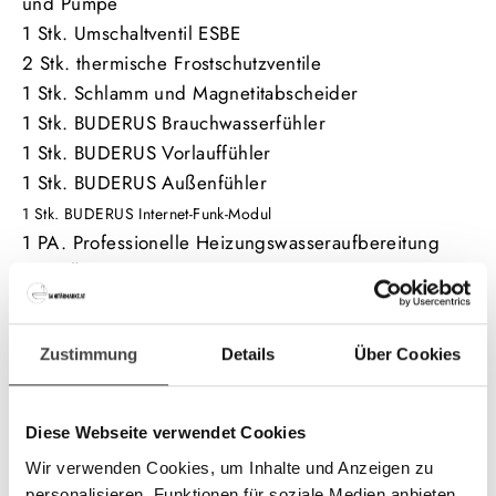
und Pumpe
1 Stk. Umschaltventil ESBE
2 Stk. thermische Frostschutzventile
1 Stk. Schlamm und Magnetitabscheider
1 Stk. BUDERUS Brauchwasserfühler
1 Stk. BUDERUS Vorlauffühler
1 Stk. BUDERUS Außenfühler
1 Stk. BUDERUS Internet-Funk-Modul
1 PA. Professionelle Heizungswasseraufbereitung
nach ÖNORM
1 PA. INBETRIEBNAHME Techniker
1 PA. EINSCHULUNG Techniker
Zustimmung
Details
Über Cookies
1 PA. ABNAHME inklusive Inbetriebnahmeprotokoll
durch Meisterbetrieb
Diese Webseite verwendet Cookies
Produktbeschreibung:
Wir verwenden Cookies, um Inhalte und Anzeigen zu
Das preiswerte
personalisieren, Funktionen für soziale Medien anbieten