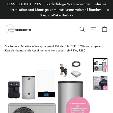
Direkt
KESSELTAUSCH 2026 l Förderfähige Wärmepumpen inklusive
zum
Installation und Montage vom Installateurmeister l Rundum-
Sorglos-Paket 🏡🌱♻️
"S
Inhalt
Ei
Suche
Seitenn
Startseite
/
Beliebte Wärmepumpen & Pakete
/
BUDERUS Wärmepumpen-
Komplettbausatz mit Abnahme vom Meisterbetrieb 7 kW, R290