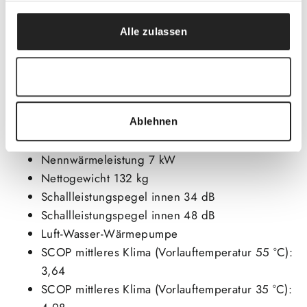
Brauchwasserfühler sind im Paket alle wichtigen
Komponenten enthalten.
Alle zulassen
Auswahl erlauben
Technische Daten W
ärmepumpe
:
Ablehnen
Baureihe: WLW176i2-7 MBB AR E
Nennwärmeleistung 7 kW
Nettogewicht 132 kg
Schallleistungspegel innen 34 dB
Schallleistungspegel innen 48 dB
Luft-Wasser-Wärmepumpe
SCOP mittleres Klima (Vorlauftemperatur 55 °C):
3,64
SCOP mittleres Klima (Vorlauftemperatur 35 °C):