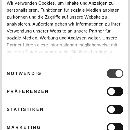
Wir verwenden Cookies, um Inhalte und Anzeigen zu
personalisieren, Funktionen für soziale Medien anbieten
zu können und die Zugriffe auf unsere Website zu
analysieren. Außerdem geben wir Informationen zu Ihrer
Technische Infos:
Verwendung unserer Website an unsere Partner für
-) Trinkwasserspeicher 200 l
soziale Medien, Werbung und Analysen weiter. Unsere
-) inkl. Backupheater
Partner führen diese Informationen möglicherweise mit
-) Warmwassertemperaturen bis 55°C (mit Heizstab
weiteren Daten zusammen, die Sie ihnen bereitgestellt
bis 75°C)
haben oder die sie im Rahmen Ihrer Nutzung der Dienste
-) SG Ready
gesammelt haben.
Einwilligungsauswahl
-) WiFi on board
NOTWENDIG
-) Einstellbarer Zeitplan
-) Umweltfreundliches Kältemittel R290
PRÄFERENZEN
-) Hohe Enegrieeffizienz A++
-) Emaillierter korrosionsbeständiger Wasserspeicher
STATISTIKEN
-) Niedriger Schalldruckpegel
-) Platzsparende und schnelle Installation
MARKETING
-) Freiprogrammierbare Legionellenschaltung