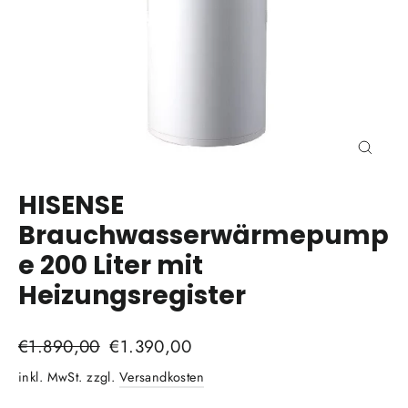
Schli
(Esc)
HISENSE
Brauchwasserwärmepump
e 200 Liter mit
Heizungsregister
Normaler
€1.890,00
Sonderpreis
€1.390,00
Preis
inkl. MwSt. zzgl.
Versandkosten