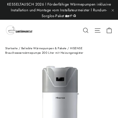
Direkt
KESSELTAUSCH 2026 l Förderfähige Wärmepumpen inklusive
zum
Installation und Montage vom Installateurmeister l Rundum-
Sorglos-Paket 🏡🌱♻️
"S
Inhalt
Ei
Suche
Seitenn
Startseite
/
Beliebte Wärmepumpen & Pakete
/
HISENSE
Brauchwasserwärmepumpe 200 Liter mit Heizungsregister