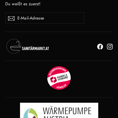
Du weißt es zuerst!
E-
Abonnieren
Mail-
Adresse
Facebo
In