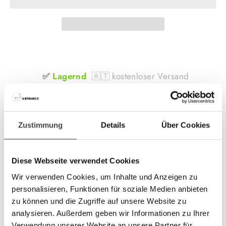
✅
Lagernd
🇦🇹 kostenloser Versand
Zustimmung
Details
Über Cookies
Produktbeschreibung:
BOSCH Connect Key K30 dient zur Regelung von
Diese Webseite verwendet Cookies
der via W-Lan von der Ferne.
Wir verwenden Cookies, um Inhalte und Anzeigen zu
personalisieren, Funktionen für soziale Medien anbieten
ZAHLUNGSMODALITÄTEN
zu können und die Zugriffe auf unsere Website zu
analysieren. Außerdem geben wir Informationen zu Ihrer
Verwendung unserer Website an unsere Partner für