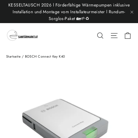
Direkt
KESSELTAUSCH 2026 l Förderfähige Wärmepumpen inklusive
zum
Installation und Montage vom Installateurmeister l Rundum-
Sorglos-Paket 🏡🌱♻️
"S
Inhalt
Ei
Suche
Seitenn
Startseite
/
BOSCH Connect Key K40