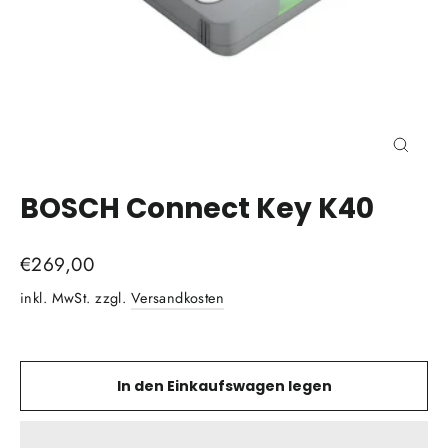
Schli
(Esc)
BOSCH Connect Key K40
Normaler
€269,00
Preis
inkl. MwSt. zzgl.
Versandkosten
In den Einkaufswagen legen