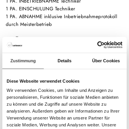
1 PA. INBETRIEBNAHME Techniker
1 PA. EINSCHULUNG Techniker
1 PA. ABNAHME inklusive Inbetriebnahmeprotokoll
durch Meisterbetrieb
ZUSÄTZLICH:
1 Stk. BOSCH Kondensatwannenheizung für
Außengerät - Aufpreis: € 129,00
Zustimmung
Details
Über Cookies
Produktbeschreibung:
Das preiswerte BOSCH
Wärmepumpen
komplettpaket
Diese Webseite verwendet Cookies
mit einer Vorlauftemperatur von bis zu 75 Grad
Wir verwenden Cookies, um Inhalte und Anzeigen zu
Celsius ist die ideale Lösung für den Sanierungsfall.
personalisieren, Funktionen für soziale Medien anbieten
zu können und die Zugriffe auf unsere Website zu
Wir bieten eine hochwertige und bewährte
analysieren. Außerdem geben wir Informationen zu Ihrer
Wärmepumpen-Komplettlösung mit der neuen R290
Verwendung unserer Website an unsere Partner für
BOSCH CS3100i Monoblock Wärmepumpe an,
soziale Medien, Werbung und Analysen weiter. Unsere