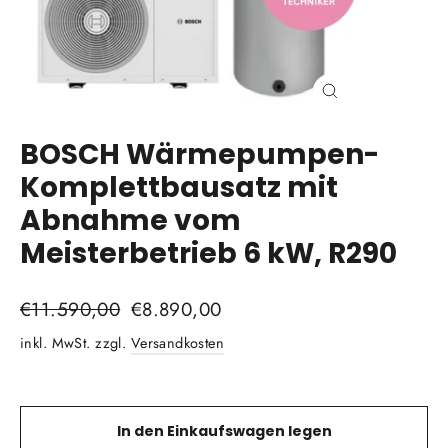
Schließen
(Esc)
BOSCH Wärmepumpen-
Komplettbausatz mit
Abnahme vom
Meisterbetrieb 6 kW, R290
Normaler
€11.590,00
Sonderpreis
€8.890,00
Preis
inkl. MwSt. zzgl.
Versandkosten
In den Einkaufswagen legen