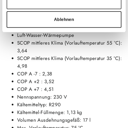
Auswahl erlauben
Nennwärmeleistung 6 kW
Nettogewicht 132 kg
Schallleistungspegel innen 34 dB
Ablehnen
Schallleistungspegel innen 48 dB
Luft-Wasser-Wärmepumpe
SCOP mittleres Klima (Vorlauftemperatur 55 °C):
3,64
SCOP mittleres Klima (Vorlauftemperatur 35 °C):
4,98
COP A -7 : 2,38
COP A +2 : 3,52
COP A +7 : 4,51
Nennspannung: 230 V
Kältemitteltyp: R290
Kältemittel-Füllmenge: 1,13 kg
Volumen Ausdehnungsgefäß: 17 l
Max. Vorlauftemperatur: 75 °C