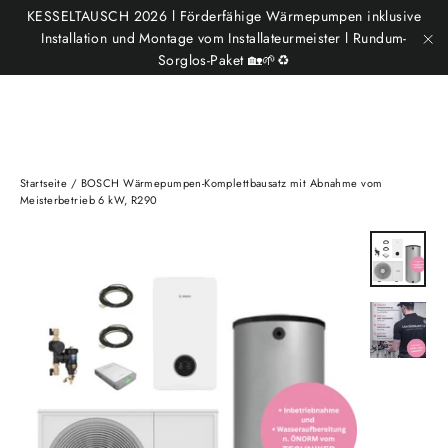
Direkt
KESSELTAUSCH 2026 l Förderfähige Wärmepumpen inklusive
Ei
Suche
Seitenn
zum
Installation und Montage vom Installateurmeister l Rundum-
Sorglos-Paket 🏡🌱♻️
"S
Inhalt
Startseite
/
BOSCH Wärmepumpen-Komplettbausatz mit Abnahme vom
Meisterbetrieb 6 kW, R290