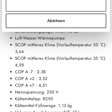
Baureihe: CS3800i AW
Auswahl erlauben
Nennwärmeleistung 7 kW
Nettogewicht 132 kg
Ablehnen
Schallleistungspegel innen 34 dB
Schallleistungspegel innen 48 dB
Luft-Wasser-Wärmepumpe
SCOP mittleres Klima (Vorlauftemperatur 55 °C):
3,64
SCOP mittleres Klima (Vorlauftemperatur 35 °C):
4,98
COP A -7 : 2,38
COP A +2 : 3,52
COP A +7 : 4,51
Nennspannung: 230 V
Kältemitteltyp: R290
Kältemittel-Füllmenge: 1,13 kg