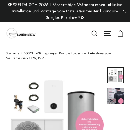
Direkt
KESSELTAUSCH 2026 l Förderfähige Wärmepumpen inklusive
zum
Installation und Montage vom Installateurmeister l Rundum-
Sorglos-Paket 🏡🌱♻️
"S
Inhalt
Ei
Suche
Seitenn
Startseite
/
BOSCH Wärmepumpen-Komplettbausatz mit Abnahme vom
Meisterbetrieb 7 kW, R290