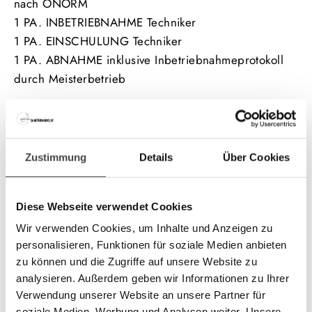
nach ÖNORM
1 PA. INBETRIEBNAHME Techniker
1 PA. EINSCHULUNG Techniker
1 PA. ABNAHME inklusive Inbetriebnahmeprotokoll
durch Meisterbetrieb
ZUSÄTZLICH:
1 Stk. BOSCH Kondensatwannenheizung für
Außengerät - Aufpreis: € 129,00
Zustimmung
Details
Über Cookies
Produktbeschreibung:
Das preiswerte BOSCH
Wärmepumpen
komplettpaket
Diese Webseite verwendet Cookies
mit einer Vorlauftemperatur von bis zu 75 Grad
Wir verwenden Cookies, um Inhalte und Anzeigen zu
Celsius ist die ideale Lösung für den Sanierungsfall.
personalisieren, Funktionen für soziale Medien anbieten
zu können und die Zugriffe auf unsere Website zu
analysieren. Außerdem geben wir Informationen zu Ihrer
Wir bieten eine hochwertige und bewährte
Verwendung unserer Website an unsere Partner für
Wärmepumpen-Komplettlösung mit der neuen R290
soziale Medien, Werbung und Analysen weiter. Unsere