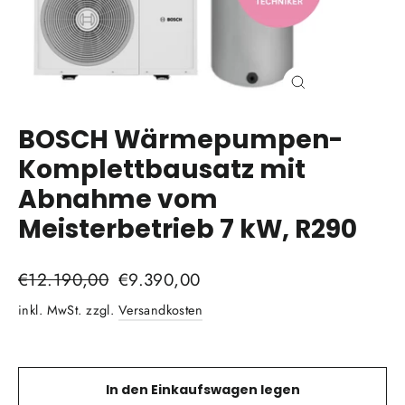
Schließen
(Esc)
BOSCH Wärmepumpen-
Komplettbausatz mit
Abnahme vom
Meisterbetrieb 7 kW, R290
Normaler
€12.190,00
Sonderpreis
€9.390,00
Preis
inkl. MwSt. zzgl.
Versandkosten
In den Einkaufswagen legen