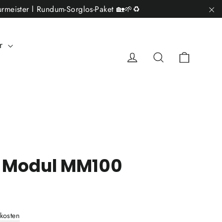
rmeister l Rundum-Sorglos-Paket 🏡🌱♻️
"S
ar
Einkau
Einloggen
Suche
 Modul MM100
kosten