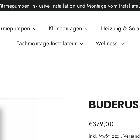
epumpen inklusive Installation und Montage vom Installateu
rmepumpen
Klimaanlagen
Heizung & Sol
Fachmontage Installateur
Wellness
BUDERUS
Normaler
€379,00
Preis
inkl. MwSt. zzgl.
Versand