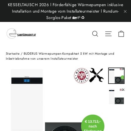
Direkt
KESSELTAUSCH 2026 l Förderfähige Wärmepumpen inklusive
zum
Installation und Montage vom Installateurmeister l Rundum-
Sorglos-Paket 🏡🌱♻️
"S
Inhalt
Ei
Suche
Seitenn
Startseite
/
BUDERUS Wärmepumpen-Kompaktset 5 kW mit Montage und
Inbetriebnahme von unserem Installateurmeister