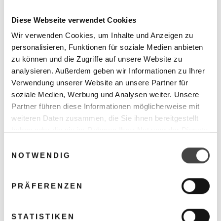
leise, leistungsstarke und umweltfreundliche Heiz-
und Kühllösung für Einfamilienhäuser dar. Die
Diese Webseite verwendet Cookies
hochwertigen Bestandteile garantieren einen äußerst
Wir verwenden Cookies, um Inhalte und Anzeigen zu
hochwertige und energieeffiziente Zukunftslösung.
personalisieren, Funktionen für soziale Medien anbieten
zu können und die Zugriffe auf unsere Website zu
Technische Daten:
analysieren. Außerdem geben wir Informationen zu Ihrer
Verwendung unserer Website an unsere Partner für
soziale Medien, Werbung und Analysen weiter. Unsere
Heizleistung bei -7/W35: 5,4 kW
Partner führen diese Informationen möglicherweise mit
180 Liter Warmwasserbereitung
weiteren Daten zusammen, die Sie ihnen bereitgestellt
16 Liter Pufferspeicher
haben oder die sie im Rahmen Ihrer Nutzung der Dienste
COP bei A2/W35: 3,92
gesammelt haben.
Einwilligungsauswahl
Modulationsbereich 1,8 - 6,4 kW
NOTWENDIG
Arbeitsbereich: - 22 bis + 45 Grad Celsius
Schallleistung außen: 42 dB(A)
PRÄFERENZEN
Maße: B 1100 T 540 H 800 mm
Gewicht Außengerät: 143 kg
GWP: 3
STATISTIKEN