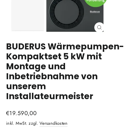
Schließen
(Esc)
BUDERUS Wärmepumpen-
Kompaktset 5 kW mit
Montage und
Inbetriebnahme von
unserem
Installateurmeister
Normaler
€19.590,00
Preis
inkl. MwSt. zzgl.
Versandkosten