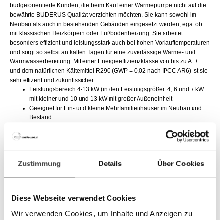
budgetorientierte Kunden, die beim Kauf einer Wärmepumpe nicht auf die
bewährte BUDERUS Qualität verzichten möchten. Sie kann sowohl im
Neubau als auch in bestehenden Gebäuden eingesetzt werden, egal ob
mit klassischen Heizkörpern oder Fußbodenheizung. Sie arbeitet
besonders effizient und leistungsstark auch bei hohen Vorlauftemperaturen
und sorgt so selbst an kalten Tagen für eine zuverlässige Wärme- und
Warmwasserbereitung. Mit einer Energieeffizienzklasse von bis zu A+++
und dem natürlichen Kältemittel R290 (GWP = 0,02 nach IPCC AR6) ist sie
sehr effizent und zukunftssicher.
Leistungsbereich 4-13 kW (in den Leistungsgrößen 4, 6 und 7 kW
mit kleiner und 10 und 13 kW mit großer Außeneinheit
Geeignet für Ein- und kleine Mehrfamilienhäuser im Neubau und
Bestand
Hohe Energieeffizienzklassen beim Heizen bis zu A+++ für eine
sparsame Betriebsweise
Zukunftssicherheit durch Verwendung von natürlichem Kältemittel
R290 (GWP = 0,02 nach IPCC AR6)
Zustimmung
Details
Über Cookies
Voller Leistungsumfang in puncto Heizen, Kühlen und in der
Warmwasserbereitung
Smarte Steuerung und intuitive Bedienung per App
Diese Webseite verwendet Cookies
Technische Daten:
Wir verwenden Cookies, um Inhalte und Anzeigen zu