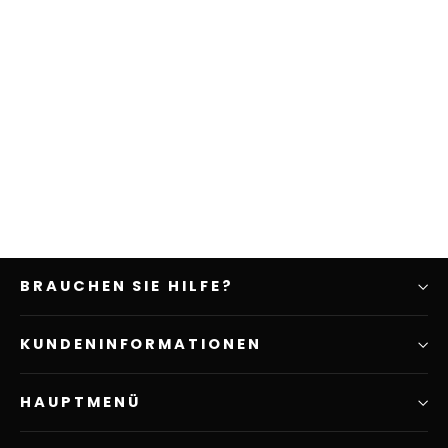
BUDERUS Wärmepumpe
WLW176i2-6 MBB AR E mit 6 kW
Button klicken und
Preis anfragen
BRAUCHEN SIE HILFE?
KUNDENINFORMATIONEN
HAUPTMENÜ