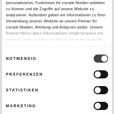
personalisieren, Funktionen für soziale Medien anbieten
Baureihe: WLW176i2-6 MBB AR E
zu können und die Zugriffe auf unsere Website zu
Nennwärmeleistung 6 kW
analysieren. Außerdem geben wir Informationen zu Ihrer
Nettogewicht 132 kg
Schallleistungspegel innen 34 dB
Verwendung unserer Website an unsere Partner für
Schallleistungspegel innen 48 dB
soziale Medien, Werbung und Analysen weiter. Unsere
Luft-Wasser-Wärmepumpe
Partner führen diese Informationen möglicherweise mit
SCOP mittleres Klima (Vorlauftemperatur 55 °C): 3,64
SCOP mittleres Klima (Vorlauftemperatur 35 °C): 4,98
weiteren Daten zusammen, die Sie ihnen bereitgestellt
COP A -7 : 2,38
haben oder die sie im Rahmen Ihrer Nutzung der Dienste
COP A +2 : 3,52
gesammelt haben.
Einwilligungsauswahl
COP A +7 : 4,51
NOTWENDIG
Nennspannung: 230 V
Kältemitteltyp: R290
Kältemittel-Füllmenge: 1,13 kg
Volumen Ausdehnungsgefäß: 17 l
PRÄFERENZEN
Max. Vorlauftemperatur: 75 °C
Bauart: hermetisch geschlossen
STATISTIKEN
MARKETING
ZAHLUNGSMODALITÄTEN