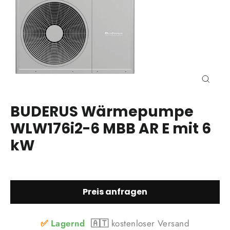
Schli
(Esc)
BUDERUS Wärmepumpe
WLW176i2-6 MBB AR E mit 6
kW
Preis anfragen
✅
Lagernd
🇦🇹
kostenloser Versand