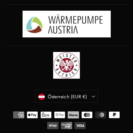
Währung
Österreich (EUR €)