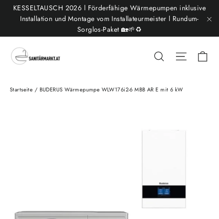
Direkt
KESSELTAUSCH 2026 l Förderfähige Wärmepumpen inklusive
zum
Installation und Montage vom Installateurmeister l Rundum-
Sorglos-Paket 🏡🌱♻️
"S
Inhalt
Ei
Suche
Seitenn
Startseite
/
BUDERUS Wärmepumpe WLW176i2-6 MBB AR E mit 6 kW