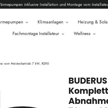
epumpen inklusive Installation und Montage vom Installateu
rmepumpen
Klimaanlagen
Heizung & Sol
Fachmontage Installateur
Wellness
 vom Meisterbetrieb 7 kW, R290
BUDERU
Komplett
Abnahme