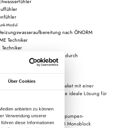
chwasserfühler
uffühler
nfühler
Funk-Modul
e Heizungswasseraufbereitung nach ÖNORM
ME Techniker
Techniker
sive Inbetriebnahmeprotokoll durch
g:
Über Cookies
ERUS
Wärmepumpen
komplettpaket mit einer
 bis zu 75 Grad Celsius ist die ideale Lösung für
 Medien anbieten zu können
hwertige und bewährte Wärmepumpen-
hrer Verwendung unserer
 führen diese Informationen
 der neuen R290 BUDERUS MBB Monoblock