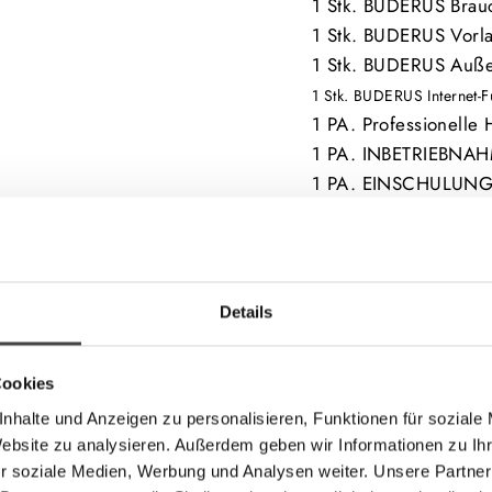
1 Stk. BUDERUS Brau
1 Stk. BUDERUS Vorla
1 Stk. BUDERUS Auße
1 Stk. BUDERUS Internet-
1 PA. Professionell
1 PA. INBETRIEBNAH
1 PA. EINSCHULUNG 
1 PA. ABNAHME inklu
Meisterbetrieb
Produktbeschreibun
Details
Das preiswerte BUD
Vorlauftemperatur von
Cookies
den Sanierungsfall.
nhalte und Anzeigen zu personalisieren, Funktionen für soziale
Wir bieten eine hoc
Website zu analysieren. Außerdem geben wir Informationen zu I
r soziale Medien, Werbung und Analysen weiter. Unsere Partner
Komplettlösung mit