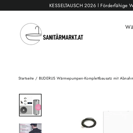
Direkt
KESSELTAUSCH 2026 l Förderfähige Wärm
zum
Inhalt
Wä
Startseite
/
BUDERUS Wärmepumpen-Komplettbausatz mit Abnahme