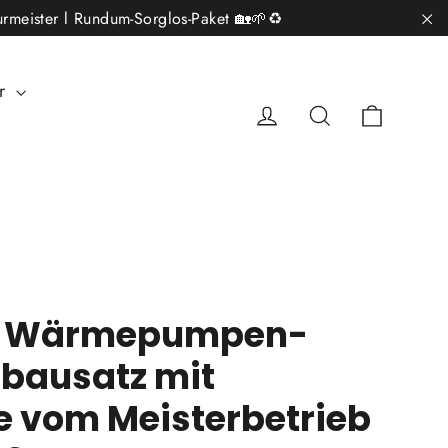
rmeister l Rundum-Sorglos-Paket 🏡🌱♻️
"S
ar
Einkau
Einloggen
Suche
S Wärmepumpen-
bausatz mit
 vom Meisterbetrieb