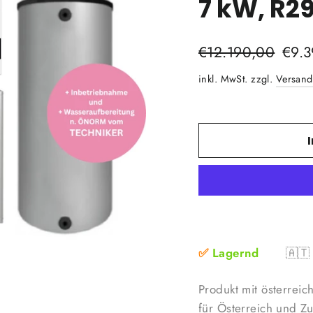
7 kW, R2
Normaler
€12.190,00
Sonde
€9.
Preis
inkl. MwSt. zzgl.
Versand
✅
Lagernd
🇦
Produkt mit österreic
für Österreich und Z