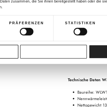
 Daten zusammen, die Sie ihnen bereitgestellt haben oder die s
Wärmepumpe an, inde
n.
Wärmepumpenheizung
Abgesehen von der
PRÄFERENZEN
STATISTIKEN
Monoblockwärmepumpe
300 Liter Wärmepumpe
ein Schlamm- und M
Brauchwasserfühler s
Auswahl erlauben
enthalten.
Technische Daten W
Baureihe: WLW1
Nennwärmeleis
Nettogewicht 1