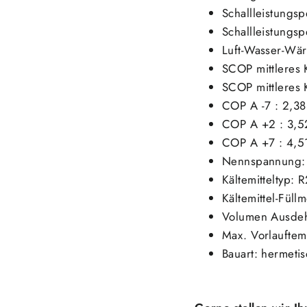
Schallleistungs
Schallleistungs
Luft-Wasser-W
SCOP mittleres 
SCOP mittleres 
COP A -7 : 2,38
COP A +2 : 3,5
COP A +7 : 4,5
Nennspannung:
Kältemitteltyp: 
Kältemittel-Füll
Volumen Ausdeh
Max. Vorlauftem
Bauart: hermeti