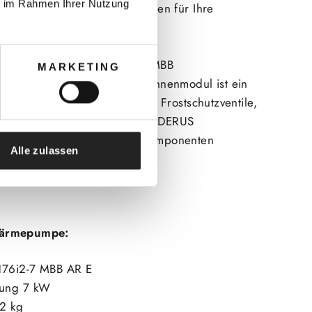
ie im Rahmen Ihrer Nutzung
m alle wichtigen Komponenten für Ihre
 enthalten sind.
 brandneuen R290 BUDERUS MBB
MARKETING
 mit 7 kW inkl. BUDERUS Innenmodul ist ein
nspeicher, zwei thermische Frostschutzventile,
agnetitabscheider und dem BUDERUS
ind im Paket alle wichtigen Komponenten
Alle zulassen
ärmepumpe
:
76i2-7 MBB AR E
tung 7 kW
32 kg