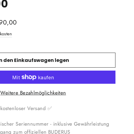
90
rpreis
390,00
kosten
In den Einkaufswagen legen
Weitere Bezahlmöglichkeiten

kostenloser Versand ✅
hischer Seriennummer - inklusive Gewährleistung
ugang zum offiziellen BUDERUS