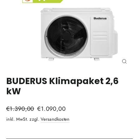
Schli
(Esc)
BUDERUS Klimapaket 2,6
kW
Normaler
€1.390,00
Sonderpreis
€1.090,00
Preis
inkl. MwSt. zzgl.
Versandkosten