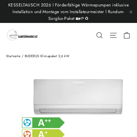
Direkt
KESSELTAUSCH 2026 l Förderfähige Wärmepumpen inklusive
zum
Installation und Montage vom Installateurmeister l Rundum-
Sorglos-Paket 🏡🌱♻️
"S
Inhalt
Ei
Suche
Seitenn
Startseite
/
BUDERUS Klimapaket 2,6 kW