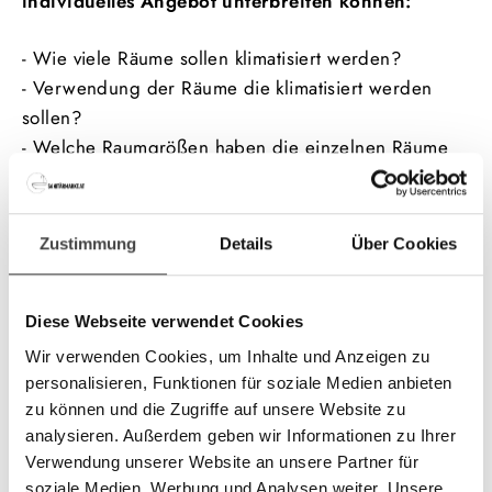
individuelles Angebot unterbreiten können:
- Wie viele Räume sollen klimatisiert werden?
- Verwendung der Räume die klimatisiert werden
sollen?
- Welche Raumgrößen haben die einzelnen Räume
(in m²)?
- Wie lang sind die Leitungen von jedem Innengerät
zum Außengerät?
Zustimmung
Details
Über Cookies
- Soll das Außengerät am Boden oder an der Wand
befestigt werden?
- Welche Länge hat die Kondenswasserleitung je
Diese Webseite verwendet Cookies
Innengerät?
Wir verwenden Cookies, um Inhalte und Anzeigen zu
- Sind Kondenswasserpumpen je Innengerät
personalisieren, Funktionen für soziale Medien anbieten
zu können und die Zugriffe auf unsere Website zu
erforderlich?
analysieren. Außerdem geben wir Informationen zu Ihrer
- Wenn ja. Wieviele?
Verwendung unserer Website an unsere Partner für
soziale Medien, Werbung und Analysen weiter. Unsere