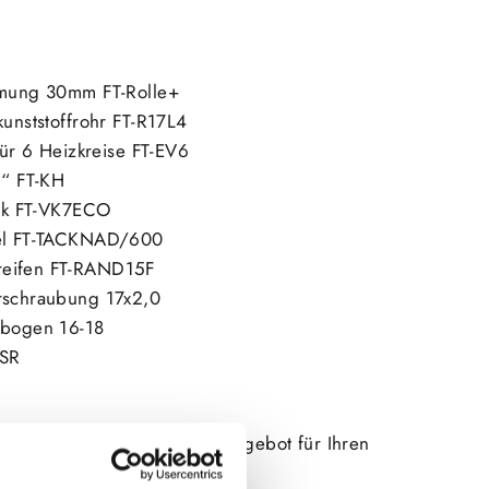
mmung 30mm FT-Rolle+
kunststoffrohr FT-R17L4
 für 6 Heizkreise FT-EV6
1“ FT-KH
ank FT-VK7ECO
del FT-TACKNAD/600
reifen FT-RAND15F
rschraubung 17x2,0
sbogen 16-18
-SR
nen ein maßgeschneidertes Angebot für Ihren
aum zusammen.