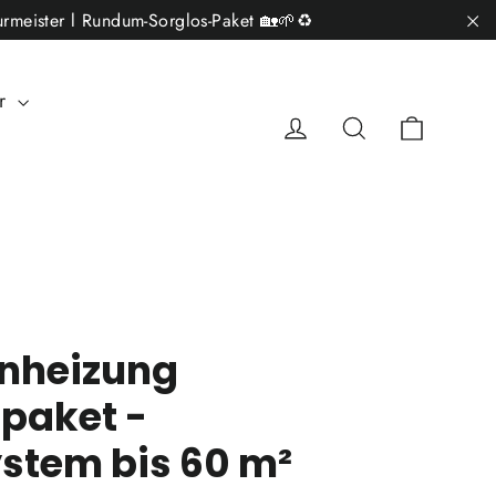
rmeister l Rundum-Sorglos-Paket 🏡🌱♻️
"S
ar
Einkau
Einloggen
Suche
nheizung
paket -
stem bis 60 m²