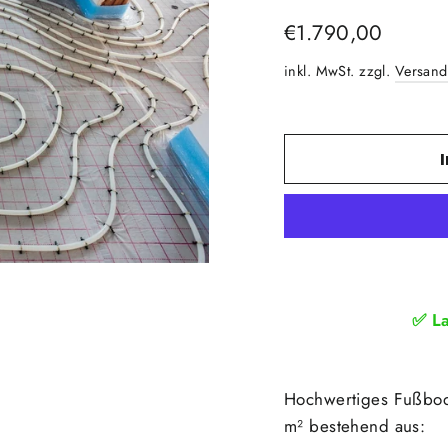
Normaler
€1.790,00
Preis
inkl. MwSt. zzgl.
Versand
✅
L
Hochwertiges Fußbode
m² bestehend aus: