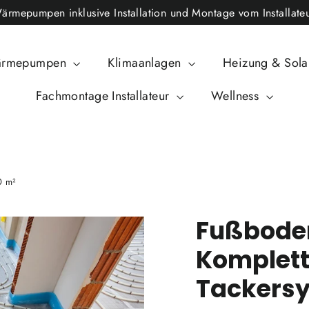
epumpen inklusive Installation und Montage vom Installateu
rmepumpen
Klimaanlagen
Heizung & Sol
Fachmontage Installateur
Wellness
0 m²
Fußbode
Komplett
Tackersy