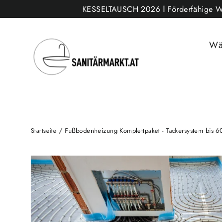
Direkt
KESSELTAUSCH 2026 l Förderfähige Wärm
zum
Inhalt
Wä
Startseite
/
Fußbodenheizung Komplettpaket - Tackersystem bis 6