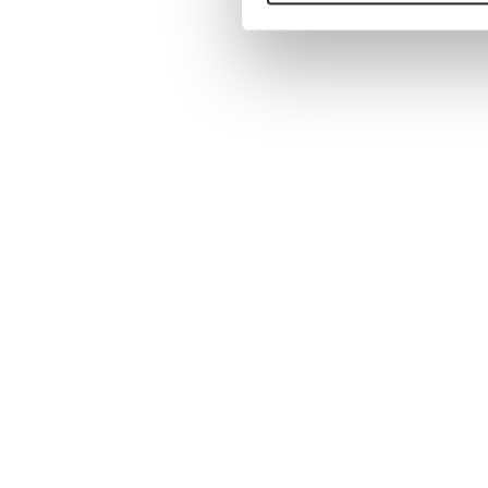
Fußbodenheizung
Komplettpaket - Tackersystem
bis 60 m²
€1.790,00