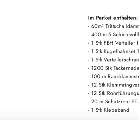
Im Parket enthalten:
- 60m² Trittschalldä
- 400 m 5-Schichtvoll
- 1 Stk FBH Verteiler
- 1 Stk Kugelhahnset 
- 1 Stk Verteilerschr
- 1200 Stk Tackerna
- 100 m Randdämmst
- 12 Stk Klemmringve
- 12 Stk Rohrführung
- 20 m Schutzrohr FT
- 1 Stk Klebeband
Gerne stellen wir Ih
individuellen Wohnr