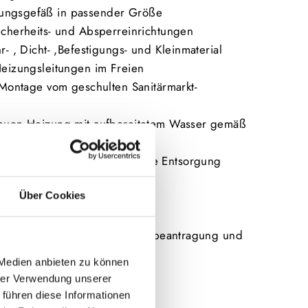
ungsgefäß in passender Größe
Sicherheits- und Absperreinrichtungen
r- , Dicht- ,Befestigungs- und Kleinmaterial
Heizungsleitungen im Freien
d Montage vom geschulten Sanitärmarkt-
neuen Heizung mit aufbereitetem Wasser gemäß
Demontage und umweltgerechte Entsorgung
Über Cookies
e und Einschulung durch IDM
schale
Förderservice (Beratung, Förderbeantragung und
 Medien anbieten zu können
hrer Verwendung unserer
 führen diese Informationen