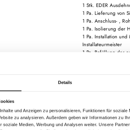
1 Stk. EDER Ausdehn
1 Pa. Lieferung von 
1 Pa. Anschluss- , Roh
1 Pa. Isolierung der 
1 Pa. Installation un
Installateurmeister
1 Pa. Befüllung der 
ÖNORM 5195-1
1 Pa. fachgerechte 
Altkessel
Details
1 Pa. Inbetriebnahm
1 Pa. Fahrtkostenpau
1 Pa. individueller 
Cookies
Abwicklung)
nhalte und Anzeigen zu personalisieren, Funktionen für soziale
Website zu analysieren. Außerdem geben wir Informationen zu I
r soziale Medien, Werbung und Analysen weiter. Unsere Partner
Achtung: