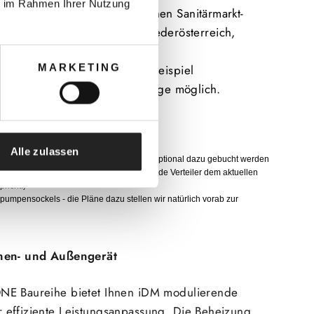
ie im Rahmen Ihrer Nutzung
 wird von unserem hauseigenen Sanitärmarkt-
usgeführt und ist aktuell in Niederösterreich,
d der Steiermark verfügbar.
MARKETING
 weiteren Regionen wie zum Beispiel
ten und Salzburg ist auf Anfrage möglich.
nd im Paket nicht enthalten:
Alle zulassen
s der Wärmepumpeheizung - dieser kann optional dazu gebucht werden
50,-
(
Voraussetzung ist, dass der bestehende Verteiler dem aktuellen
richt.)
umpensockels - die Pläne dazu stellen wir natürlich vorab zur
nnen- und Außengerät
NE Baureihe bietet Ihnen iDM modulierende
effiziente Leistungsanpassung. Die Beheizung