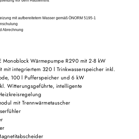
gsleitung vor dem Hauseintritt
Heizung mit aufbereitetem Wasser gemäß ÖNORM 5195-1
inschulung
nd Abrechnung
E Monoblock Wärmepumpe R290 mit 2-8 kW
t mit integriertem 320 l Trinkwasserspeicher
inkl.
de, 100 l Pufferspeicher und 6 kW
nkl. Witterungsgeführte, intelligente
izkreisregelung
modul mit Trennwärmetauscher
serfühler
er
er
Magnetitabscheider