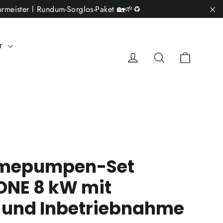
rmeister l Rundum-Sorglos-Paket 🏡🌱♻️
"S
ar
Einkau
Einloggen
Suche
mepumpen-Set
ONE 8 kW mit
 und Inbetriebnahme