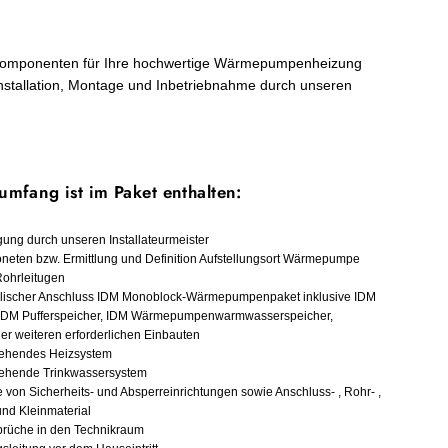
 Komponenten für Ihre hochwertige Wärmepumpenheizung
 Installation, Montage und Inbetriebnahme durch unseren
umfang ist im Paket enthalten:
gung durch unseren Installateurmeister
oneten bzw. Ermittlung und Definition Aufstellungsort Wärmepumpe
Rohrleitugen
aulischer Anschluss IDM Monoblock-Wärmepumpenpaket inklusive IDM
IDM Pufferspeicher, IDM Wärmepumpenwarmwasserspeicher,
r weiteren erforderlichen Einbauten
tehendes Heizsystem
tehende Trinkwassersystem
von Sicherheits- und Absperreinrichtungen sowie Anschluss- , Rohr- ,
und Kleinmaterial
brüche in den Technikraum