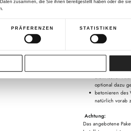
 Daten zusammen, die Sie ihnen bereitgestellt haben oder die s
1 Pa. Installation un
n.
1 Pa. Demontage und 
1 Pa. Fahrkostenpaus
PRÄFERENZEN
STATISTIKEN
1 Pa. Heizungswass
1 Pa. Inbetriebnahm
1 Pa. Förderabwickl
Folgende Arbeiten si
Auswahl erlauben
elektrischer An
optional dazu g
betonieren des 
natürlich vorab 
Achtung:
Das angebotene Paket