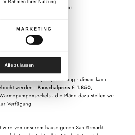
ie im Rahmen Ihrer Nutzung
d Montage vom Installateurmeister
Entsorgen Altkessel
chale
MARKETING
eraufbereitung nach ÖNORM
e und Einschulung
ung Bundesförderung
nd im Paket nicht enthalten:
Alle zulassen
schluss der Wärmepumpeheizung - dieser kann
ebucht werden -
Pauschalpreis
€
1.850,-
Wärmepumpensockels - die Pläne dazu stellen wir
zur Verf
ü
gung
 wird von unserem hauseigenen Sanitärmarkt-