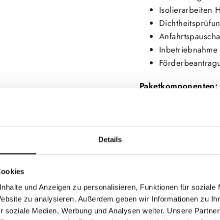
Isolierarbeiten 
Dichtheitsprüf
Anfahrtspauscha
Inbetriebnahme
Förderbeantrag
Paketkomponenten:
1 Stk. LG Monobloc
1 Stk. LG Kombi-Einhe
2 Stk. thermische Fro
1 Stk. Schlamm und 
Details
1 Stk. Sicherheitsgru
1 Stk. EDER Ausdehn
Cookies
1 Pa. Rohrmaterial ink
nhalte und Anzeigen zu personalisieren, Funktionen für soziale
Heizhausinstallation
Website zu analysieren. Außerdem geben wir Informationen zu I
1 Pa. Isolierarbeiten
r soziale Medien, Werbung und Analysen weiter. Unsere Partner
1 Pa. Klein, Dicht un