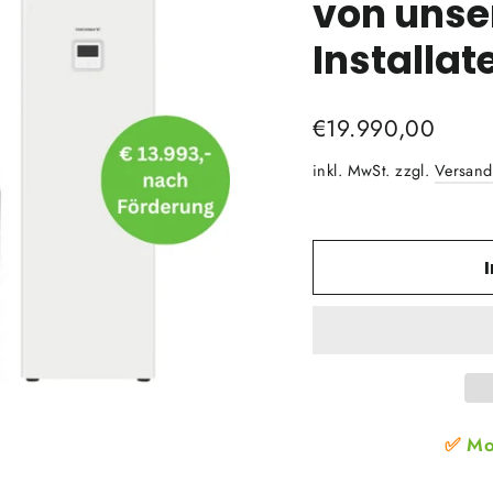
von uns
Installat
Normaler
€19.990,00
Preis
inkl. MwSt. zzgl.
Versand
✅
Mo