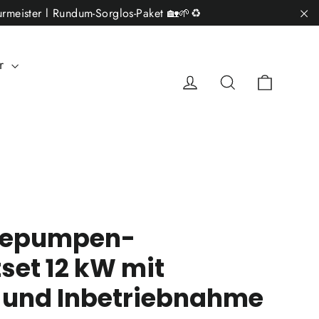
rmeister l Rundum-Sorglos-Paket 🏡🌱♻️
"S
ar
Einkau
Einloggen
Suche
mepumpen-
et 12 kW mit
 und Inbetriebnahme