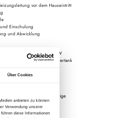
Heizungsleitung vor dem Hauseintritt
ung
le
 und Einschulung
ung und Abwicklung
k Wärmepumpe R290 mit 12 kW
it mit integriertem 200 l Wassertank
stschutzventile
Magnetitabscheider
Über Cookies
ppe
ungsgefäß 30l
l. Formstücke für die vollständige
 Medien anbieten zu können
hrer Verwendung unserer
 im Außenbereich
 führen diese Informationen
d Befestigungsmaterial