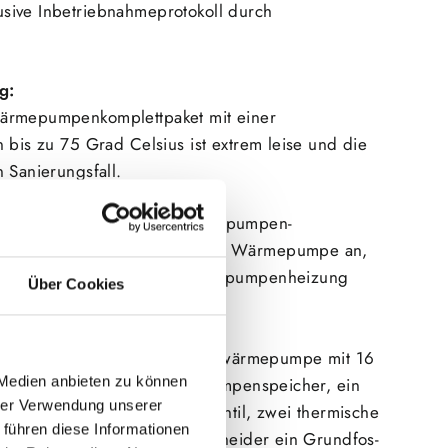
sive Inbetriebnahmeprotokoll durch
g:
ärmepumpen
komplettpaket mit einer
 bis zu 75 Grad Celsius ist extrem leise und die
 Sanierungsfall.
hwertige und bewährte Wärmepumpen-
 der neuen R290 LG Monoblock Wärmepumpe an,
n Komponenten für Ihre Wärmepumpenheizung
Über Cookies
brandneuen R290 Monoblockwärmepumpe mit 16
 Medien anbieten zu können
box ist ein 300 Liter Wärmepumpenspeicher, ein
hrer Verwendung unserer
her, das benötigte Umschaltventil, zwei thermische
 führen diese Informationen
ein Schlamm- und Magnetitabscheider ein Grundfos-