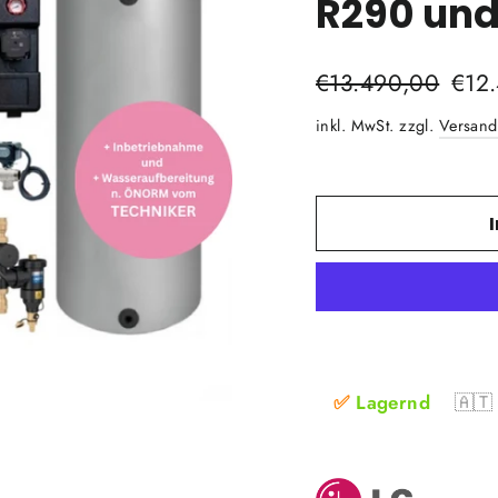
R290 und
Normaler
€13.490,00
Sonde
€12
Preis
inkl. MwSt. zzgl.
Versand
✅
Lagernd
🇦