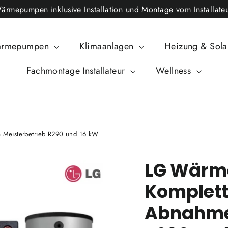
epumpen inklusive Installation und Montage vom Installateu
rmepumpen
Klimaanlagen
Heizung & Sol
Fachmontage Installateur
Wellness
Meisterbetrieb R290 und 16 kW
LG Wär
Komplett
Abnahme