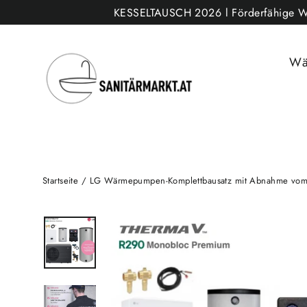
Direkt
KESSELTAUSCH 2026 l Förderfähige Wärm
zum
Inhalt
Wä
Startseite
/
LG Wärmepumpen-Komplettbausatz mit Abnahme vom 