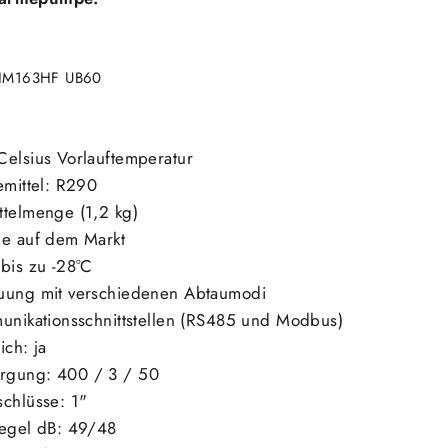
HM163HF UB60
Celsius Vorlauftemperatur
emittel: R290
ttelmenge (1,2 kg)
le auf dem Markt
bis zu -28°C
auung mit verschiedenen Abtaumodi
munikationsschnittstellen (RS485 und Modbus)
ich: ja
rgung: 400 / 3 / 50
schlüsse: 1"
pegel dB: 49/48