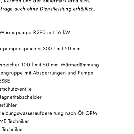
, Kärnten und der Steiermark erhältlich.
nfrage auch ohne Dienstleistung erhältlich.
 W
ärmepumpe
R290 mit 16 kW
pumpenspeicher 300 l mit 50 mm
fferspeicher 100 l mit 50 mm Wärmedämmung
mpengruppe mit Absperrungen und Pumpe
 ESBE
stschutzventile
Magnetitabscheider
erfühler
e Heizungswasseraufbereitung nach ÖNORM
ME Techniker
Techniker