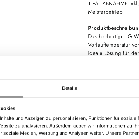
1 PA. ABNAHME inklu
Meisterbetrieb
Produktbeschreibun
Das hochertige LG
W
Vorlauftemperatur von
ideale Lösung für den
Wir bieten eine hoc
Komplettlösung mit
indem alle wichtige
Details
enthalten sind.
Cookies
Abgesehen von der 
nhalte und Anzeigen zu personalisieren, Funktionen für soziale
kW inkl. LG Kontroll
Website zu analysieren. Außerdem geben wir Informationen zu I
100 Liter Pufferspeic
r soziale Medien, Werbung und Analysen weiter. Unsere Partner
Frostschutzventile, 