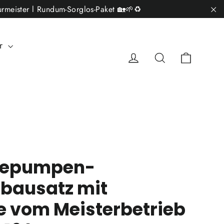
rmeister l Rundum-Sorglos-Paket 🏡🌱♻️
"S
ar
Einkau
Einloggen
Suche
mepumpen-
bausatz mit
 vom Meisterbetrieb