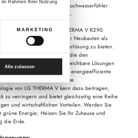
ie im Rahmen Ihrer Nutzung
bsperrungen und dem LG Brauchwasserfühler
chtigen Komponenten enthalten.
er-Wärmepumpensystem LG THERMA V R290
MARKETING
iell entwickelt, um sowohl für Neubauten als
ser eine Raum- und Warmwasserlösung zu bieten.
 marktführende Technologie, die den
ser minimieren kann als vergleichbare Lösungen
Alle zulassen
cken Sie die umweltbewusste, energieeffiziente
ng von LG. Die fortschrittliche
ogie von LG THERMA V kann dazu beitragen,
 zu verringern und bietet gleichzeitig eine Reihe
gen und wirtschaftlichen Vorteilen. Werden Sie
r grüne Energie; Heizen Sie Ihr Zuhause und
ig die Erde.
ärmepumpe
: