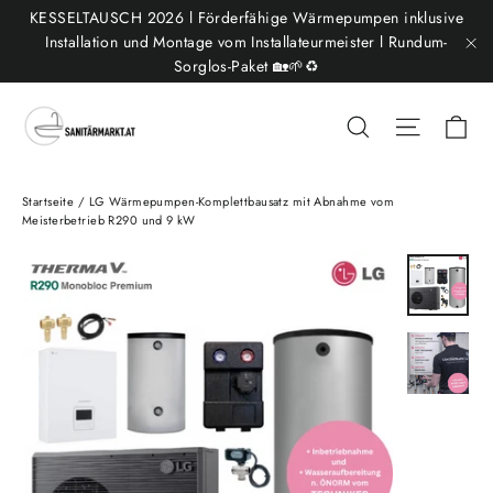
Direkt
KESSELTAUSCH 2026 l Förderfähige Wärmepumpen inklusive
zum
Installation und Montage vom Installateurmeister l Rundum-
Sorglos-Paket 🏡🌱♻️
"S
Inhalt
Ei
Suche
Seitenn
Startseite
/
LG Wärmepumpen-Komplettbausatz mit Abnahme vom
Meisterbetrieb R290 und 9 kW