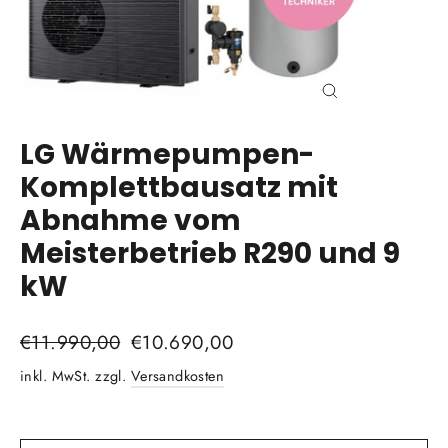
Schließen
(Esc)
LG Wärmepumpen-
Komplettbausatz mit
Abnahme vom
Meisterbetrieb R290 und 9
kW
Normaler
€11.990,00
Sonderpreis
€10.690,00
Preis
inkl. MwSt. zzgl.
Versandkosten