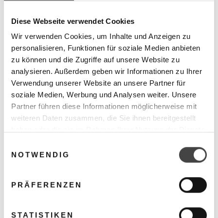
Monoblockwärmepumpe mit 9 kW inkl. LG
Diese Webseite verwendet Cookies
Kontrollbox ist ein 300 Liter Wärmepumpenspeicher,
ein 100 Liter Pufferspeicher, das benötigte
Wir verwenden Cookies, um Inhalte und Anzeigen zu
personalisieren, Funktionen für soziale Medien anbieten
Umschaltventil, zwei thermische Frostschutzventile,
zu können und die Zugriffe auf unsere Website zu
ein Schlamm- und Magnetitabscheider ein Grundfos-
analysieren. Außerdem geben wir Informationen zu Ihrer
Pumpengruppe mit Absperrungen und dem LG
Verwendung unserer Website an unsere Partner für
Brauchwasserfühler sind im Paket alle wichtigen
soziale Medien, Werbung und Analysen weiter. Unsere
Komponenten enthalten.
Partner führen diese Informationen möglicherweise mit
weiteren Daten zusammen, die Sie ihnen bereitgestellt
Das neue Luft-Wasser-Wärmepumpensystem LG
haben oder die sie im Rahmen Ihrer Nutzung der Dienste
THERMA V R290 Monoblock wurde speziell
gesammelt haben.
Einwilligungsauswahl
entwickelt, um sowohl für Neubauten als auch
NOTWENDIG
renovierte Häuser eine Raum- und
Warmwasserlösung zu bieten. LG THERMA V ist eine
PRÄFERENZEN
marktführende Technologie, die den
Energieverbrauch besser minimieren kann als
STATISTIKEN